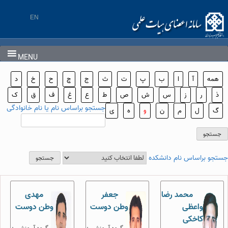
Ski
t
EN
conten
MENU
همه
آ
ا
ب
پ
ت
ث
ج
چ
ح
خ
د
ذ
ر
ز
س
ش
ص
ط
ع
غ
ف
ق
ک
جستجو براساس نام یا نام خانوادگی
گ
ل
م
ن
و
ه
ی
جستجو براساس نام دانشکده
محمد رضا
جعفر
مهدی
واعظی
وطن دوست
وطن دوست
کاخکی