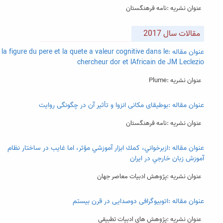
عنوان نشریه :نامه فرهنگستان
مقالات سال 2017
عنوان مقاله :la figure du pere et la quete a valeur cognitive dans le
chercheur dor et lAfricain de JM Leclezio
عنوان نشریه :Plume
عنوان مقاله :بوطیقای مکانی انزوا و تأثیر آن در چگونگی روایت
عنوان نشریه :نامه فرهنگستان
عنوان مقاله :ازبرخواني، كمك ابزار آموزشي مؤثر، اما غايب در ساختار نظام
آموزش زبان خارجي در ايران
عنوان نشریه :پژوهش ادبیات معاصر جهان
عنوان مقاله :اتوبیوگرافی دوصدایی در قرن بیستم
عنوان نشریه :پژوهش های ادبیات تطبیقی