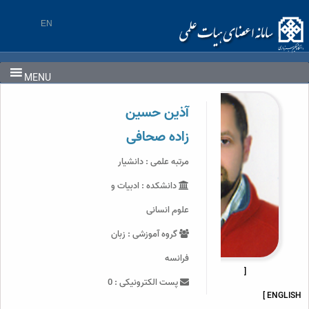
Ski
t
EN
conten
MENU
آذین حسین
زاده صحافی
مرتبه علمی : دانشیار
دانشکده : ادبیات و
علوم انسانی
گروه آموزشی : زبان
فرانسه
[
پست الکترونیکی : 0
ENGLISH ]