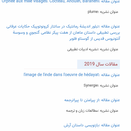
عنوان مقاله :Orphée aux mille visages: Cocteau, Anouilh, Barahéni
عنوان نشریه :plume
عنوان مقاله :تبلور انديشة رمانتیک در ساتتار کرونوتوپیک حکايات عرفانی
بررسی تطبیقی داستان ماهان از هفت پیکر نظامی گنجوي و وسوسة
آنتونیوس قديس از گوستاو فلوبر
عنوان نشریه :نشریه ادبیات تطبیقی
مقالات سال 2019
عنوان مقاله :l'image de l'inde dans l'oeuvre de hédayat
عنوان نشریه :Synergie
عنوان مقاله :از پیرامتن تا پیراترجمه
عنوان نشریه :مطالعات زبان و ترجمه
عنوان مقاله :بازنویسی داستان آرش