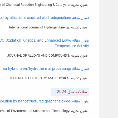
عنوان نشریه :Bulletin of Chemical Reaction Engineering & Catalysis
عنوان مقاله :Electrocatalytic water splitting of Ni–Mo/CNT nanocomposite coating developed by ultrasonic-assisted electrodeposition
عنوان نشریه :International Journal of Hydrogen Energy
عنوان مقاله :tion Kinetics, and Enhanced Low
Temperature Activity
عنوان نشریه :JOURNAL OF ALLOYS AND COMPOUNDS
عنوان مقاله :Formation of hierarchical micro/nanostructures of Ag/sodium titanate on grade 2 titanium via hybrid laser/hydrothermal processing
عنوان نشریه :MATERIALS CHEMISTRY AND PHYSICS
مقالات سال 2024
عنوان مقاله :Kinetic study of adsorption of tetracycline from an aqueous solution by nanostructured graphene oxide
عنوان نشریه :International Journal of Environmental Science and Technology