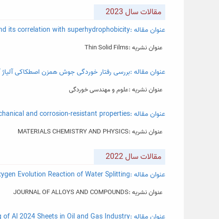
مقالات سال 2023
عنوان مقاله :Quantitative power spectral density analysis of nano/microstructured Ni-Zn electrodeposit and its correlation with superhydrophobicity
عنوان نشریه :Thin Solid Films
عنوان مقاله :بررسی رفتار خوردگی جوش همزن اصطکاکی آلیاژ آلومینیم ۲۰۲۴ با روش کاوشگر روبشی کل
عنوان نشریه :علوم و مهندسی خوردگی
عنوان مقاله :Selective alloying of pure aluminum with varying amounts of magnesium using friction stir processing for improved mechanical and corrosion-resistant properties
عنوان نشریه :MATERIALS CHEMISTRY AND PHYSICS
مقالات سال 2022
عنوان مقاله :CuCo2O4/Ti3C2Tx MXene Hybrid Electrocatalysts for Oxygen Evolution Reaction of Water Splitting
عنوان نشریه :JOURNAL OF ALLOYS AND COMPOUNDS
عنوان مقاله :Corrosion Investigation of Projection Friction Stir Spot Welding of Al 2024 Sheets in Oil and Gas Industry