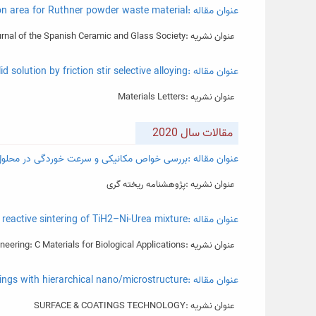
عنوان مقاله :Water oxidation electrocatalyst: A new application area for Ruthner powder waste material
عنوان نشریه :Journal of the Spanish Ceramic and Glass Society
عنوان مقاله :Fabrication of Al-Mg solid solution by friction stir selective alloying
عنوان نشریه :Materials Letters
مقالات سال 2020
عنوان مقاله :بررسی خواص مکانیکی و سرعت خوردگی در محلول
عنوان نشریه :پژوهشنامه ریخته گری
عنوان مقاله :Porous shape memory dental implant by reactive sintering of TiH2–Ni-Urea mixture
عنوان نشریه :Materials Science and Engineering: C Materials for Biological Applications
عنوان مقاله :Effect of NH4Cl on the microstructure, wettability and corrosion behavior of electrodeposited NiZn coatings with hierarchical nano/microstructure
عنوان نشریه :SURFACE & COATINGS TECHNOLOGY