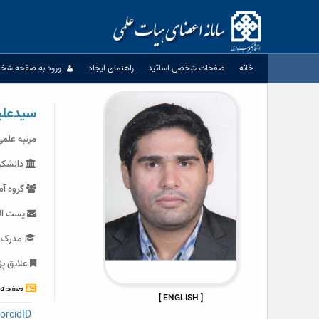
Ski
t
conten
خانه
صفحات شخصی اساتید
راهنمای ایجاد
ورود به صفحه شخ
سیدعلی
مرتبه علمی
دانشکده
گروه آم
پست الکترونیکی : r
مدرک ت
علایق پژ
صفحه 
[ ENGLISH ]
orcidID