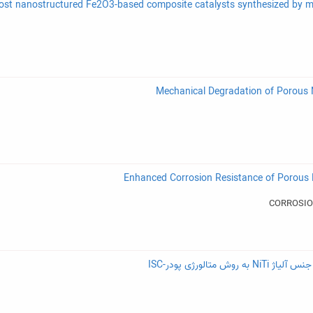
لورژی پودر-ISC