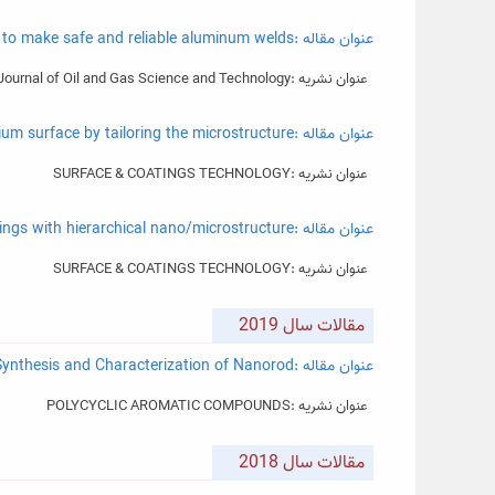
عنوان مقاله :Projection Friction Stir Spot Welding: A new welding technique to make safe and reliable aluminum welds
عنوان نشریه :Iranian Journal of Oil and Gas Science and Technology
عنوان مقاله :A transition from petal-state to lotus-state in AZ91 magnesium surface by tailoring the microstructure
عنوان نشریه :SURFACE & COATINGS TECHNOLOGY
عنوان مقاله :Effect of NH4Cl on the microstructure, wettability and corrosion behavior of electrodeposited Ni–Zn coatings with hierarchical nano/microstructure
عنوان نشریه :SURFACE & COATINGS TECHNOLOGY
مقالات سال 2019
عنوان مقاله :Synthesis and Characterization of Nanorod...
عنوان نشریه :POLYCYCLIC AROMATIC COMPOUNDS
مقالات سال 2018