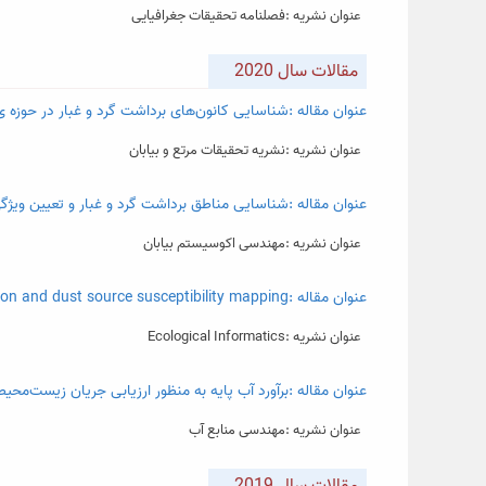
عنوان نشریه :فصلنامه تحقیقات جغرافیایی
مقالات سال 2020
عنوان مقاله :شناسایی کانون‌های برداشت گرد و غبار در حوزه
عنوان نشریه :نشریه تحقیقات مرتع و بیابان
عنوان مقاله :شناسایی مناطق برداشت گرد و غبار و تعیین ویژگی
عنوان نشریه :مهندسی اکوسیستم بیابان
عنوان مقاله :Application of remote sensing techniques and machine learning algorithms in dust source detection and dust source susceptibility mapping
عنوان نشریه :Ecological Informatics
عنوان مقاله :برآورد آب پایه به منظور ارزیابی جریان زیست‌م
عنوان نشریه :مهندسی منابع آب