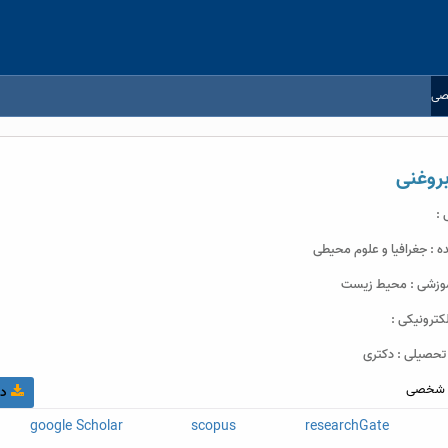
صی
روغنی
 :
 : جغرافیا و علوم محیطی
موزشی : محیط زیست
ترونیکی :
حصیلی : دکتری
شخصی
در
google Scholar
scopus
researchGate