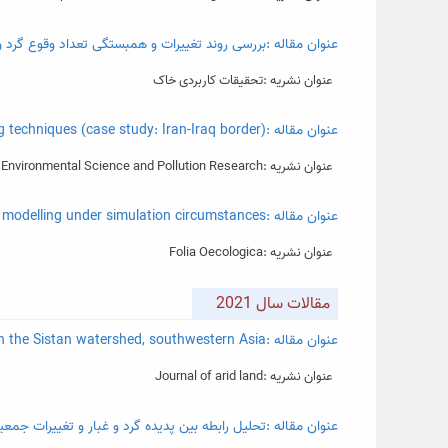
عنوان مقاله :بررسی روند تغییرات و همبستگی تعداد وقوع گرد و غ
عنوان نشریه :تحقیقات کاربردی خاک
عنوان مقاله :Mapping of dust source susceptibility by remote sensing and machine learning techniques (case study: Iran‑Iraq border)
عنوان نشریه :Environmental Science and Pollution Research
عنوان مقاله :A comparative assessment between artificial neural network, neuro-fuzzy, and support vector machine models in splash erosion modelling under simulation circumstances
عنوان نشریه :Folia Oecologica
مقالات سال 2021
عنوان مقاله :Predicting of dust storm source by combining remote sensing, statistic-based predictive models and game theory in the Sistan watershed, southwestern Asia
عنوان نشریه :Journal of arid land
عنوان مقاله :تحلیل رابطه بین پدیده گرد و غبار و تغییرات ج