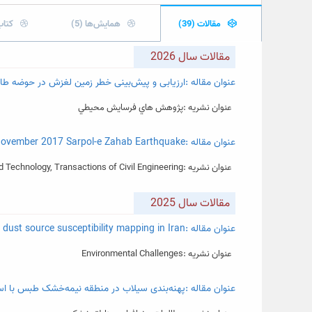
مقالات (39)
همایش‌ها (5)
کتاب‌
مقالات سال 2026
عنوان مقاله :ارزیابی و پیش‌بینی خطر زمین لغزش در حوضه طارم
عنوان نشریه :پژوهش هاي فرسايش محيطي
عنوان مقاله :Estimating the Earth’s Surface Thermal Anomaly as an Earthquake Precursor Using Google Earth Engine: Case Study: November 2017 Sarpol-e Zahab Earthquake
عنوان نشریه :Iranian Journal of Science and Technology, Transactions of Civil Engineering
مقالات سال 2025
عنوان مقاله :The effect of land-use forecasting on dust source susceptibility mapping in Iran
عنوان نشریه :Environmental Challenges
عنوان مقاله :پهنه‌­بندی سیلاب در منطقه نیمه­‌خشک طبس با است