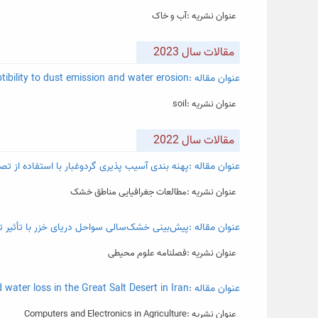
عنوان نشریه :آب و خاک
مقالات سال 2023
عنوان مقاله :Mapping land degradation risk due to land susceptibility to dust emission and water erosion
عنوان نشریه :soil
مقالات سال 2022
عنوان مقاله :پهنه بندی آسیب پذیری گردوغبار با استفاده از تص
عنوان نشریه :مطالعات جغرافیایی مناطق خشک
عنوان مقاله :پیش‌بینی خشک‌سالی سواحل دریای خزر با تأثیر تغ
عنوان نشریه :فصلنامه علوم محیطی
عنوان مقاله :Assessment of the impact of dust aerosols on crop and water loss in the Great Salt Desert in Iran
عنوان نشریه :Computers and Electronics in Agriculture