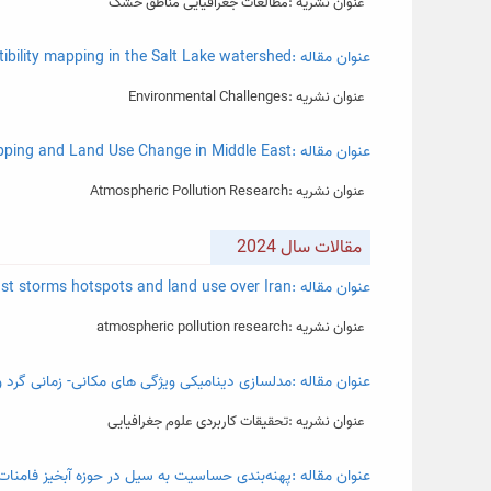
عنوان نشریه :مطالعات جغرافیایی مناطق خشک
عنوان مقاله :Multi-hazard susceptibility mapping in the Salt Lake watershed
عنوان نشریه :Environmental Challenges
عنوان مقاله :Linking Dust Source Susceptibility Mapping and Land Use Change in Middle East
عنوان نشریه :Atmospheric Pollution Research
مقالات سال 2024
عنوان مقاله :Linking sand/dust storms hotspots and land use over Iran
عنوان نشریه :atmospheric pollution research
عنوان مقاله :مدلسازی دینامیکی ویژگی های مکانی- زمانی گرد و غب
عنوان نشریه :تحقیقات کاربردی علوم جغرافیایی
عنوان مقاله :پهنه‌بندی حساسیت به سیل در حوزه آبخیز فامنات