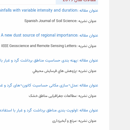
مقالات سال 2019
عنوان مقاله :Using polyacrylamide to control soil splash erosion in rainfalls with variable intensity and duration
عنوان نشریه :Spanish Journal of Soil Science
عنوان مقاله :Desiccating Lake Urmia: A new dust source of regional importance
عنوان نشریه :IEEE Geoscience and Remote Sensing Letters
عنوان مقاله :پهنه بندی حساسیت مناطق برداشت گرد و غبار ب
عنوان نشریه :پژوهش هاي فرسايش محيطي
عنوان مقاله :مدل¬سازی مکانی حساسیت کانون¬های گرد و غبار ب
عنوان نشریه :مطالعات جغرافیایی مناطق خشک
عنوان مقاله :اولویت بندی مناطق برداشت گرد و غبار با استفا
عنوان نشریه :مرتع و آبخیزداری