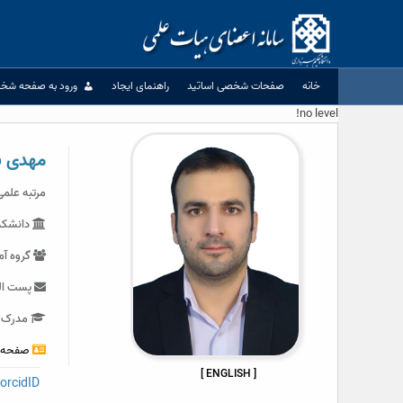
Ski
t
conten
خانه
صفحات شخصی اساتید
راهنمای ایجاد
ورود به صفحه شخ
no level!
مهدی ب
مرتبه علمی
دانشکده
گروه آ
پست الک
مدرک ت
صفحه 
[ ENGLISH ]
orcidID