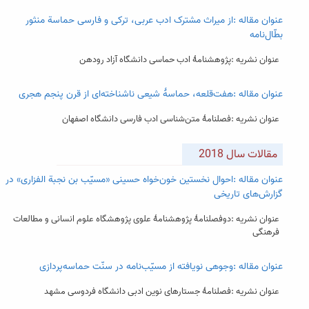
عنوان مقاله :از میراث مشترک ادب عربی، ترکی و فارسی حماسة منثور
بطّال‌نامه
عنوان نشریه :پژوهشنامۀ ادب حماسی دانشگاه آزاد رودهن
عنوان مقاله :هفت‌قلعه، حماسۀ شیعی ناشناخته‌ای از قرن پنجم هجری
عنوان نشریه :فصلنامۀ متن‌شناسی ادب فارسی دانشگاه اصفهان
مقالات سال 2018
عنوان مقاله :احوال نخستین خون‌خواه حسینی «مسیّب بن نجبة الفزاری» در
گزارش‌های تاریخی
عنوان نشریه :دوفصلنامۀ پژوهشنامۀ علوی پژوهشگاه علوم انسانی و مطالعات
فرهنگی
عنوان مقاله :وجوهی نویافته از مسیّب‌نامه در سنّت حماسه‌پردازی
عنوان نشریه :فصلنامۀ جستارهای نوین ادبی دانشگاه فردوسی مشهد