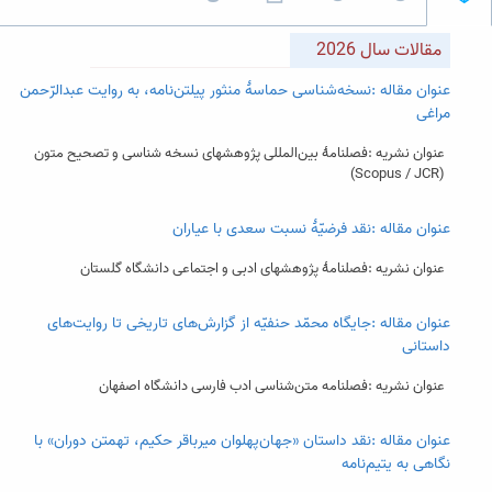
مقالات سال 2026
عنوان مقاله :نسخه‌شناسی حماسۀ منثور پیلتن‌نامه، به روایت عبدالرّحمن
مراغی
عنوان نشریه :فصلنامۀ بین‌المللی پژوهشهای نسخه شناسی و تصحیح متون
(Scopus / JCR)
عنوان مقاله :نقد فرضیّۀ نسبت سعدی با عیاران
عنوان نشریه :فصلنامۀ پژوهش­های ادبی و اجتماعی دانشگاه گلستان
عنوان مقاله :جایگاه محمّد حنفیّه از گزارش‌های تاریخی تا روایت‌های
داستانی
عنوان نشریه :فصلنامه متن‌شناسی ادب فارسی دانشگاه اصفهان
عنوان مقاله :نقد داستان «جهان‌پهلوان میرباقر حکیم، تهمتن دوران» با
نگاهی به یتیم‌نامه