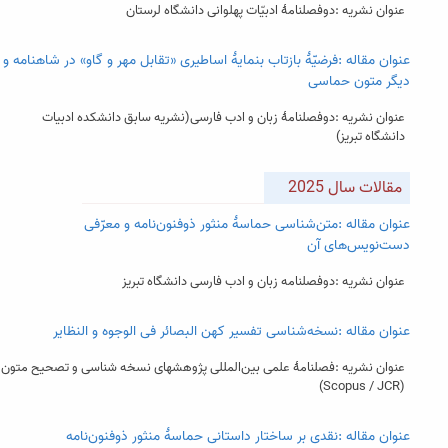
عنوان نشریه :دوفصلنامۀ ادبیّات پهلوانی دانشگاه لرستان
عنوان مقاله :فرضیّۀ بازتاب بنمایۀ اساطیری «تقابل مهر و گاو» در شاهنامه و
دیگر متون حماسی
عنوان نشریه :دوفصلنامۀ زبان و ادب فارسی(نشریه سابق دانشکده ادبیات
دانشگاه تبریز)
مقالات سال 2025
عنوان مقاله :متن‌شناسی حماسۀ منثور ذوفنون‌نامه و معرّفی
دست‌نویس‌های آن
عنوان نشریه :دوفصلنامه زبان و ادب فارسی دانشگاه تبریز
عنوان مقاله :نسخه‌شناسی تفسیر کهن البصائر فی الوجوه و النظایر
عنوان نشریه :فصلنامۀ علمی بین‌المللی پژوهشهای نسخه شناسی و تصحیح متون
(Scopus / JCR)
عنوان مقاله :نقدی بر ساختار داستانی حماسۀ منثور ذوفنون‌نامه