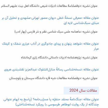
عنوان نشریه :دوفصلنامۀ مطالعات ادبیّات شیعی دانشگاه اهل بیت علیهم السلام
عنوان مقاله :معرفی نسخۀ خطی دیوان مصور تهرانی-مشهدی و تحلیل آن بر
مبنای سبک‌شناسی لایه ای
عنوان نشریه :ماهنامه علمی سبک شناسی نظم و نثر فارسی (بهار ادب)
عنوان مقاله :شواهد پنهان و پیدای جادوگری در آداب عیاری سَمَک و کیمَک
عیار
عنوان نشریه :پژوهشنامه ادبیات داستانی دانشگاه رازی کرمانشاه
عنوان مقاله :نسخه‌شناسی رسالۀ منازل‌السّلوک عبدالعزیز نقشبندی هروی
عنوان نشریه :دوفصلنامه مطالعات شبه قاره دانشگاه سیستان و بلوچستان
مقالات سال 2024
عنوان مقاله :جنگ‌نامۀ محمّد حنفیّه یا مسیّب‌نامه؟ (پاسخ به ابهام عنوانی
چندگانه از یک روایت ابوطاهر طرسوسی با رویکرد نسخه‌شناختی)