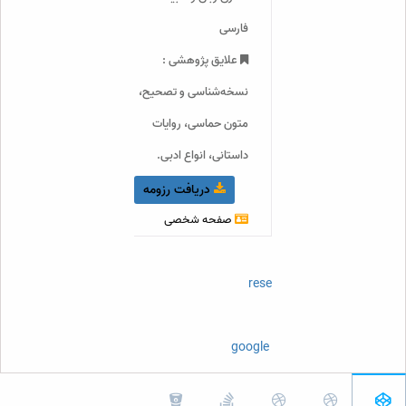
فارسی
علایق پژوهشی :
نسخه‌شناسی و تصحیح،
متون حماسی، روایات
داستانی، انواع ادبی.
دریافت رزومه
صفحه شخصی
orcidID
researchGate
scopus
google Scholar