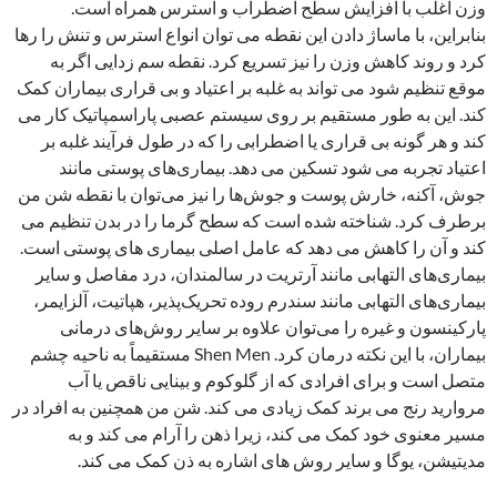
وزن اغلب با افزایش سطح اضطراب و استرس همراه است.
بنابراین، با ماساژ دادن این نقطه می توان انواع استرس و تنش را رها
کرد و روند کاهش وزن را نیز تسریع کرد. نقطه سم زدایی اگر به
موقع تنظیم شود می تواند به غلبه بر اعتیاد و بی قراری بیماران کمک
کند. این به طور مستقیم بر روی سیستم عصبی پاراسمپاتیک کار می
کند و هر گونه بی قراری یا اضطرابی را که در طول فرآیند غلبه بر
اعتیاد تجربه می شود تسکین می دهد. بیماری‌های پوستی مانند
جوش، آکنه، خارش پوست و جوش‌ها را نیز می‌توان با نقطه شن من
برطرف کرد. شناخته شده است که سطح گرما را در بدن تنظیم می
کند و آن را کاهش می دهد که عامل اصلی بیماری های پوستی است.
بیماری‌های التهابی مانند آرتریت در سالمندان، درد مفاصل و سایر
بیماری‌های التهابی مانند سندرم روده تحریک‌پذیر، هپاتیت، آلزایمر،
پارکینسون و غیره را می‌توان علاوه بر سایر روش‌های درمانی
بیماران، با این نکته درمان کرد. Shen Men مستقیماً به ناحیه چشم
متصل است و برای افرادی که از گلوکوم و بینایی ناقص یا آب
مروارید رنج می برند کمک زیادی می کند. شن من همچنین به افراد در
مسیر معنوی خود کمک می کند، زیرا ذهن را آرام می کند و به
مدیتیشن، یوگا و سایر روش های اشاره به ذن کمک می کند.