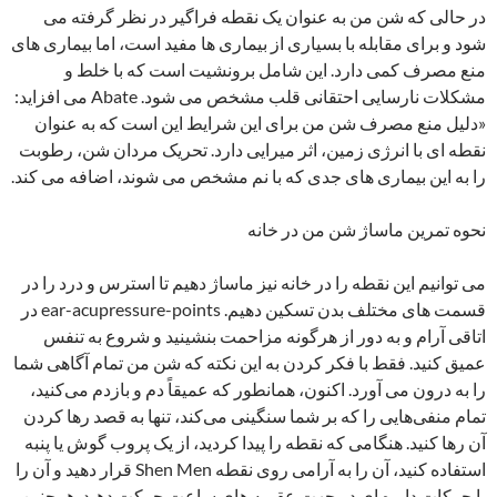
در حالی که شن من به عنوان یک نقطه فراگیر در نظر گرفته می
شود و برای مقابله با بسیاری از بیماری ها مفید است، اما بیماری های
منع مصرف کمی دارد. این شامل برونشیت است که با خلط و
مشکلات نارسایی احتقانی قلب مشخص می شود. Abate می افزاید:
«دلیل منع مصرف شن من برای این شرایط این است که به عنوان
نقطه ای با انرژی زمین، اثر میرایی دارد. تحریک مردان شن، رطوبت
را به این بیماری های جدی که با نم مشخص می شوند، اضافه می کند.
نحوه تمرین ماساژ شن من در خانه
می توانیم این نقطه را در خانه نیز ماساژ دهیم تا استرس و درد را در
قسمت های مختلف بدن تسکین دهیم. ear-acupressure-points در
اتاقی آرام و به دور از هرگونه مزاحمت بنشینید و شروع به تنفس
عمیق کنید. فقط با فکر کردن به این نکته که شن من تمام آگاهی شما
را به درون می آورد. اکنون، همانطور که عمیقاً دم و بازدم می‌کنید،
تمام منفی‌هایی را که بر شما سنگینی می‌کند، تنها به قصد رها کردن
آن رها کنید. هنگامی که نقطه را پیدا کردید، از یک پروب گوش یا پنبه
استفاده کنید، آن را به آرامی روی نقطه Shen Men قرار دهید و آن را
با حرکات دایره ای در جهت عقربه های ساعت حرکت دهید. همچنین