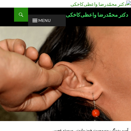
Ski
t
Search
دکتر محمّدرضا واعظی‌کاخکی
conten
MENU
آسیب دیدگی، مسمومیت
,
خون و ایمنی
,
سیستم عصبی