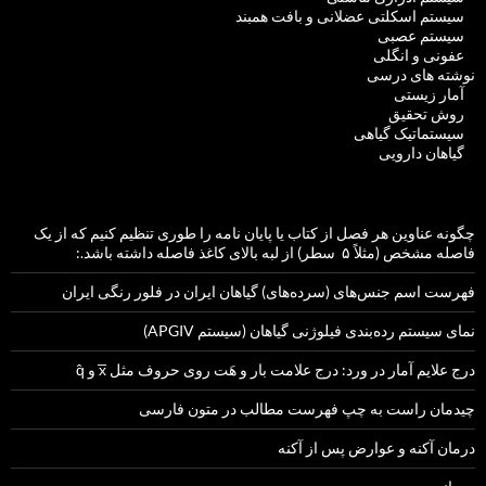
سیستم اسکلتی عضلانی و بافت همبند
سیستم عصبی
عفونی و انگلی
نوشته های درسی
آمار زیستی
روش تحقیق
سیستماتیک گیاهی
گیاهان دارویی
چگونه عناوین هر فصل از کتاب یا پایان نامه را طوری تنظیم کنیم که از یک
فاصله مشخص (مثلاً ۵ سطر) از لبه بالای کاغذ فاصله داشته باشد.:
فهرست اسم جنس‌های (سرده‌های) گیاهان ایران در فلور رنگی ایران
نمای سیستم رده‌بندی فیلوژنی گیاهان (سیستم APGIV)
درج علایم آمار در ورد: درج علامت بار و هَت روی حروف مثل x̅ و q̂
چیدمان راست به چپ فهرست مطالب در متون فارسی
درمان آکنه و عوارض پس از آکنه