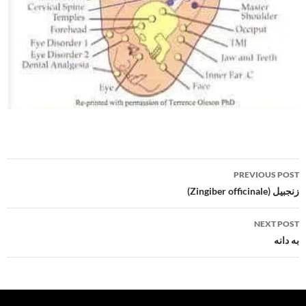
Post
PREVIOUS POST
navigation
زنجبیل (Zingiber officinale)
NEXT POST
به دانه