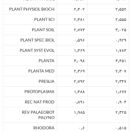
PLANT PHYSIOL BIOCH
۲٫۴۰۲
۲٫۵۵۲
PLANT SCI
۲٫۴۸۱
۲٫۵۵۵
PLANT SOIL
۲٫۷۷۳
۳٫۰۲۵
PLANT SPEC BIOL
۰٫۵۹۶
۰٫۹۲۹
PLANT SYST EVOL
۱٫۳۶۹
۱٫۷۸۳
PLANTA
۳٫۰۹۸
۳٫۴۵۱
PLANTA MED
۲٫۳۶۹
۲٫۳۰۷
PRESLIA
۲٫۷۹۲
۲٫۳۴۷
PROTOPLASMA
۱٫۴۸۸
۱٫۶۷۷
REC NAT PROD
۰٫۸۹۱
۰٫۹۰۴
REV PALAEOBOT
۱٫۹۸۵
۲٫۳۲۵
PALYNO
RHODORA
۰٫۶
۰٫۵۱۵