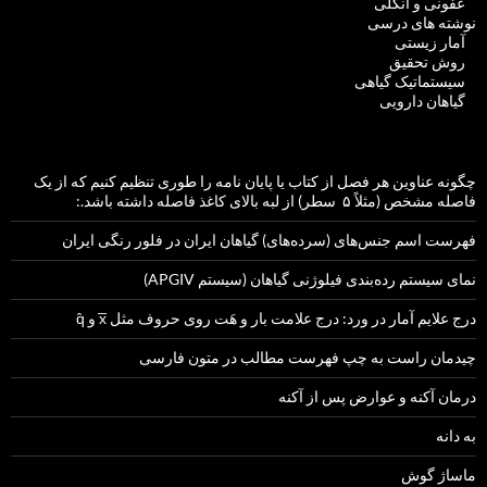
عفونی و انگلی
نوشته های درسی
آمار زیستی
روش تحقیق
سیستماتیک گیاهی
گیاهان دارویی
چگونه عناوین هر فصل از کتاب یا پایان نامه را طوری تنظیم کنیم که از یک
فاصله مشخص (مثلاً ۵ سطر) از لبه بالای کاغذ فاصله داشته باشد.:
فهرست اسم جنس‌های (سرده‌های) گیاهان ایران در فلور رنگی ایران
نمای سیستم رده‌بندی فیلوژنی گیاهان (سیستم APGIV)
درج علایم آمار در ورد: درج علامت بار و هَت روی حروف مثل x̅ و q̂
چیدمان راست به چپ فهرست مطالب در متون فارسی
درمان آکنه و عوارض پس از آکنه
به دانه
ماساژ گوش