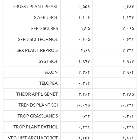
RUSS J PLANT PHYSL+
۰٫۵۵۸
۰٫۶۸۴
S AFR J BOT
۱٫۱۰۶
۱٫۱۴۴
SEED SCI RES
۱٫۲۵
۲٫۰۶۵
SEED SCI TECHNOL
۰٫۶۰۵
۰٫۶۳۱
SEX PLANT REPROD
۲٫۶۸
۲٫۲۳۱
SYST BOT
۱٫۸۹۷
۱٫۹۱۷
TAXON
۲٫۳۶۴
۲٫۹۶۴
TELOPEA
۰٫۳۱۲
THEOR APPL GENET
۳٫۲۶۴
۳٫۷۸۵
TRENDS PLANT SCI
۱۰٫۰۹۵
۱۰٫۷۳۶
TROP GRASSLANDS
۰٫۲۴
۰٫۳۱۶
TROP PLANT PATHOL
۰٫۴۴۸
۰٫۴۴۸
VEG HIST ARCHAEOBOT
۱٫۶۵۶
۱٫۸۱۱