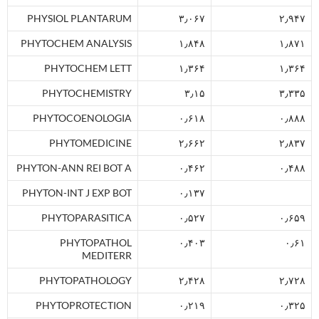
PHYSIOL PLANTARUM
۳٫۰۶۷
۲٫۹۴۷
PHYTOCHEM ANALYSIS
۱٫۸۴۸
۱٫۸۷۱
PHYTOCHEM LETT
۱٫۳۶۴
۱٫۳۶۴
PHYTOCHEMISTRY
۳٫۱۵
۳٫۳۳۵
PHYTOCOENOLOGIA
۰٫۶۱۸
۰٫۸۸۸
PHYTOMEDICINE
۲٫۶۶۲
۲٫۸۳۷
PHYTON-ANN REI BOT A
۰٫۴۶۲
۰٫۴۸۸
PHYTON-INT J EXP BOT
۰٫۱۳۷
PHYTOPARASITICA
۰٫۵۲۷
۰٫۶۵۹
PHYTOPATHOL
۰٫۴۰۳
۰٫۶۱
MEDITERR
PHYTOPATHOLOGY
۲٫۴۲۸
۲٫۷۲۸
PHYTOPROTECTION
۰٫۲۱۹
۰٫۳۲۵