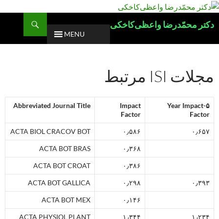
Ski
t
Search
دکتر محمّدرضا واعظی‌کاخکی
conten
MENU
مجلات ISI مرتبط
Abbreviated Journal Title
Impact
۵-Year Impact
Factor
Factor
ACTA BIOL CRACOV BOT
۰٫۵۸۶
۰٫۶۵۷
ACTA BOT BRAS
۰٫۳۶۸
ACTA BOT CROAT
۰٫۳۸۶
ACTA BOT GALLICA
۰٫۲۹۸
۰٫۳۹۳
ACTA BOT MEX
۰٫۱۴۶
ACTA PHYSIOL PLANT
۱٫۳۴۴
۱٫۲۳۴