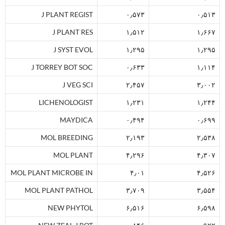
J PLANT REGIST
۰٫۵۷۳
۰٫۵۱۳
J PLANT RES
۱٫۵۱۲
۱٫۶۶۷
J SYST EVOL
۱٫۲۹۵
۱٫۲۹۵
J TORREY BOT SOC
۰٫۶۳۳
۱٫۱۱۴
J VEG SCI
۲٫۴۵۷
۳٫۰۰۲
LICHENOLOGIST
۱٫۲۳۱
۱٫۲۴۴
MAYDICA
۰٫۴۹۴
۰٫۶۹۹
MOL BREEDING
۲٫۱۹۳
۲٫۵۳۸
MOL PLANT
۴٫۲۹۶
۴٫۳۰۷
MOL PLANT MICROBE IN
۴٫۰۱
۴٫۵۲۶
MOL PLANT PATHOL
۳٫۷۰۹
۳٫۵۵۴
NEW PHYTOL
۶٫۵۱۶
۶٫۵۹۸