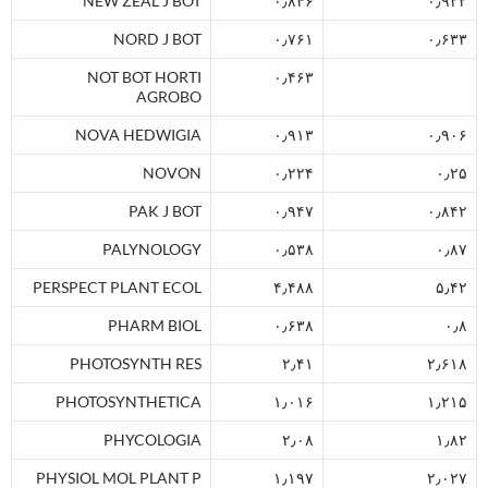
NEW ZEAL J BOT
۰٫۸۴۶
۰٫۹۲۲
NORD J BOT
۰٫۷۶۱
۰٫۶۳۳
NOT BOT HORTI
۰٫۴۶۳
AGROBO
NOVA HEDWIGIA
۰٫۹۱۳
۰٫۹۰۶
NOVON
۰٫۲۲۴
۰٫۲۵
PAK J BOT
۰٫۹۴۷
۰٫۸۴۲
PALYNOLOGY
۰٫۵۳۸
۰٫۸۷
PERSPECT PLANT ECOL
۴٫۴۸۸
۵٫۴۲
PHARM BIOL
۰٫۶۳۸
۰٫۸
PHOTOSYNTH RES
۲٫۴۱
۲٫۶۱۸
PHOTOSYNTHETICA
۱٫۰۱۶
۱٫۲۱۵
PHYCOLOGIA
۲٫۰۸
۱٫۸۲
PHYSIOL MOL PLANT P
۱٫۱۹۷
۲٫۰۲۷