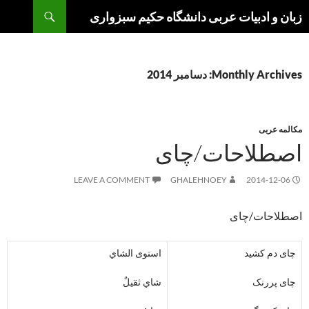
Search
Ski
زبان و ادبیات عربی دانشگاه حکیم سبزواری
t
conten
Monthly Archives: دسامبر 2014
مکالمه عربی
اصطلاحات/چای
LEAVE A COMMENT
GHALEHNOEY
2014-12-06
اصطلاحات/چای
چای دم کشید
استوی الشاي
چای پررنک
شاي ثقیلٌ