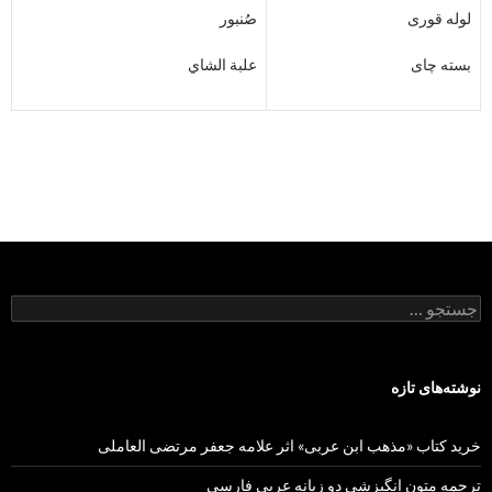
لوله قوری
صُنبور
بسته چای
علبة الشاي
جستجو
برای:
نوشته‌های تازه
خرید کتاب «مذهب ابن عربی» اثر علامه جعفر مرتضی العاملی
ترجمه متون انگیزشی دو زبانه عربی فارسی