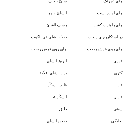
چای کمرنگ
شايٌ خفیف
چای آماده است
الشايُ جاهز
چای را هرت کشید
رشف الشايَ
در استکان چای ریخت
صبّ الشاي فی الکوب
چای روی فرش ریخت
چای روی فرش ریخت
قوری
ابریق الشاي
کتری
براد الشای، غلّایة
قند
قالب السکّر
قندان
السکّریة
سینی
طبق
نعلبکی
صحن الشاي