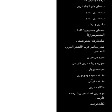
ترجمه و تألیف کتب
داستان های کوتاه عربی
دسته‌بندی نشده
دسته‌بندی نشده
دکتری و ارشد
سخنان معصومین/کلمات
المعصومین(ع)
شاهکارهای شعر شیعی
شعر معاصر عربی/الشعر العربي
المعاصر
مترجمی عربی
متون ذو زبانه عربی فارسی
مدينة سبزوار
مقالات سید مهدی نوری
مقالات قرآنی
مکالمه عربی
مهمترین قصائد عربی با ترجمه
فارسی
نکات ترجمه