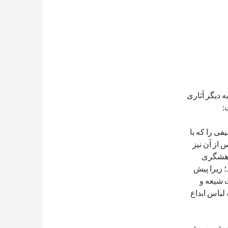
ه دیگر آثاری
:
فی را که با
س از آن نیز
ژوهشگری
 زیرا پیش
ات شیعه و
 لباس ابداع