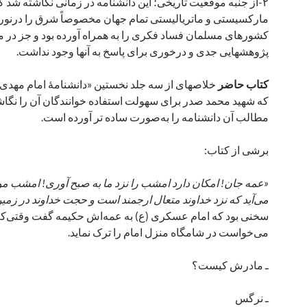
۲-از جنبه موقعیت تاریخی؛ این دانشنامه در زمانی نگاشته شد ک
مارکسیستی و ماتریالیستی تمام جهان مخصوصاً شرق را درنورد
کشورهای مسلمان فساد فکری را به همراه آورده بود و جز در مو
پژوهش­هایی جدی و درخوری برای پاسخ به آنها وجود نداشت.
کتاب حاضر
خلاصه­ای از سه جلد نخستین «دانشنامۀ امام مهدی
که شهید محمد صدر برای سهولت استفاده خوانندگان آن را نگاش
مطالب آن دانشنامه را به‌صورت ساده ­تر آورده است.
برشی از کتاب:
«عمه‌ جان! امکان دارد امشب را نزد ما به صبح آوری! امشب مول
می‌آید که نزد خداوند متعال ارجمند است و حجت خداوند در زم
سخنی بود که امام عسکری (ع) به عمه‌اش حکیمه گفت وقتی‌که
می‌خواست در شامگاه منزل امام را ترک نماید.
ـ مادرش کیست؟
ـ نرگس