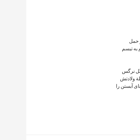
ز حمل
م به تبسم
ثَل نرگس
ظة ولادتش
ی آبستن را