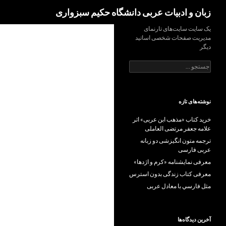
Search
زبان و ادبیات عربی دانشگاه حکیم سبزواری
Ski
یک سایت سایت‌های تارنمای
مدیریت صفحات شخصی اساتید
t
دیگر
conten
جستجو
برای:
نوشته‌های تازه
خرید کتاب «مذهب ابن عربی» اثر
علامه جعفر مرتضی العاملی
ترجمه متون انگیزشی دو زبانه
عربی فارسی
معرفی نمایشنامه «کرم و اژدها»
معرفی کتاب زندگی بدون استرس
مثل فارسي با معادل عربی
آخرین دیدگاه‌ها