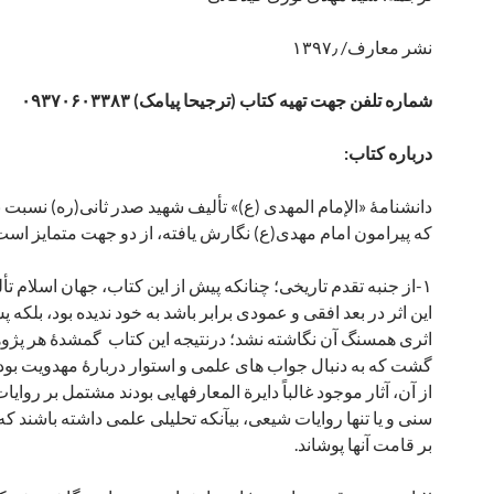
نشر معارف/ ۱۳۹۷٫
شماره تلفن جهت تهیه کتاب (ترجیحا پیامک) ۰۹۳۷۰۶۰۳۳۸۳
درباره کتاب:
دانشنامۀ «الإمام المهدی (ع)» تألیف شهید صدر ثانی(ره) نسبت ب
که پیرامون امام مهدی(ع) نگارش یافته، از دو جهت متمایز است
۱-از جنبه تقدم تاریخی؛ چنانکه پیش از این کتاب، جهان اسلام تألی
این اثر در بعد افقی و عمودی برابر باشد به خود ندیده بود، بلکه پ
اثری همسنگ آن نگاشته نشد؛ درنتیجه این کتاب گمشدۀ هر پ
گشت که به دنبال جواب های علمی و استوار دربارۀ مهدویت بود؛
از آن، آثار موجود غالباً دایرة المعارف­هایی بودند مشتمل بر روای
سنی و یا تنها روایات شیعی، بی­آنکه تحلیلی علمی داشته باشند که
بر قامت آنها پوشاند.