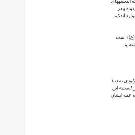
ه اندیشه­های
یده و در
ارد اندک،
(ع)» است
ته و
ودی به دنیا
ین است.»
این
 عمه ایشان