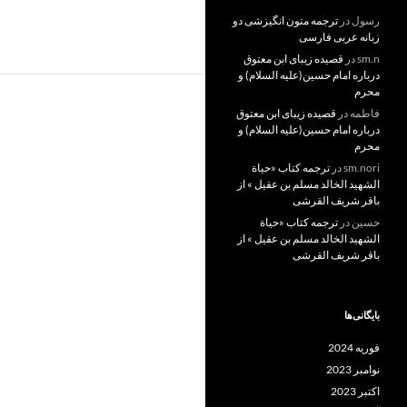
رسول
در
ترجمه متون انگیزشی دو
زبانه عربی فارسی
sm.n
در
قصیده زیبای ابن معتوق
درباره امام حسین(علیه السلام) و
محرم
فاطمه
در
قصیده زیبای ابن معتوق
درباره امام حسین(علیه السلام) و
محرم
sm.nori
در
ترجمه کتاب «حیاة
الشهید الخالد مسلم بن عقیل » از
باقر شریف القرشی
حسین
در
ترجمه کتاب «حیاة
الشهید الخالد مسلم بن عقیل » از
باقر شریف القرشی
بایگانی‌ها
فوریه 2024
نوامبر 2023
اکتبر 2023