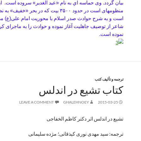
بیان گردد. وی
حماسه ا­ي به نام «عيد الغدير» سروده است.
ای
منظومه­ای است در حدود ۳۵۰۰ بیت که در بحر «خفیف
است و به شرح حوادث صدر اسلام با محوریت امام علی(ع) می‌
شاعر از توصیف جاهلیت آغاز نموده و حوادث را به ماجرای کرب
نموده است.
ترجمه و تألیف کتب
کتاب تشیع در اندلس
LEAVE A COMMENT
GHALEHNOEY
2015-03-25
تشیع در اندلس اثر دکتر کاظم الخفاجی
ترجمه: سید مهدی نوری کیذقانی؛ مژده سلیمانی