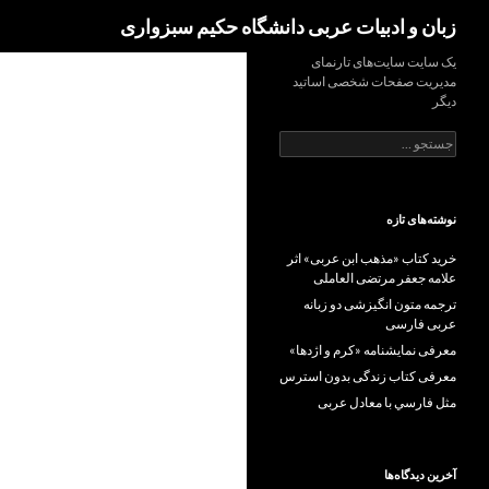
Search
زبان و ادبیات عربی دانشگاه حکیم سبزواری
Ski
یک سایت سایت‌های تارنمای
مدیریت صفحات شخصی اساتید
t
دیگر
conten
جستجو
برای:
نوشته‌های تازه
خرید کتاب «مذهب ابن عربی» اثر
علامه جعفر مرتضی العاملی
ترجمه متون انگیزشی دو زبانه
عربی فارسی
معرفی نمایشنامه «کرم و اژدها»
معرفی کتاب زندگی بدون استرس
مثل فارسي با معادل عربی
آخرین دیدگاه‌ها