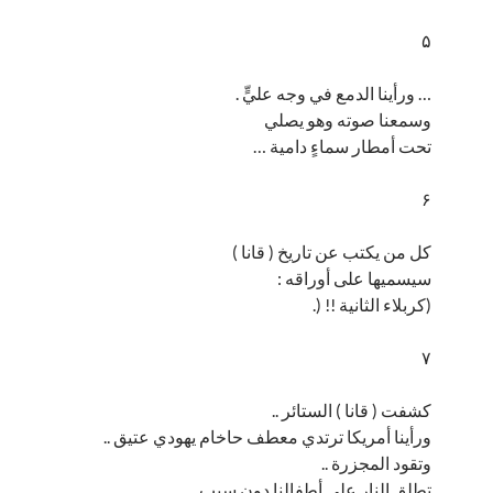
۵
… ورأينا الدمع في وجه عليٍّ .
وسمعنا صوته وهو يصلي
تحت أمطار سماءٍ دامية …
۶
كل من يكتب عن تاريخ ( قانا )
سيسميها على أوراقه :
(كربلاء الثانية !! (.
۷
كشفت ( قانا ) الستائر ..
ورأينا أمريكا ترتدي معطف حاخام يهودي عتيق ..
وتقود المجزرة ..
تطلق النار على أطفالنا دون سبب ..