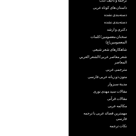
ترجمه و تألیف کتب
داستان های کوتاه عربی
دسته‌بندی نشده
دسته‌بندی نشده
دکتری و ارشد
سخنان معصومین/کلمات
المعصومین(ع)
شاهکارهای شعر شیعی
شعر معاصر عربی/الشعر العربي
المعاصر
مترجمی عربی
متون ذو زبانه عربی فارسی
مدينة سبزوار
مقالات سید مهدی نوری
مقالات قرآنی
مکالمه عربی
مهمترین قصائد عربی با ترجمه
فارسی
نکات ترجمه