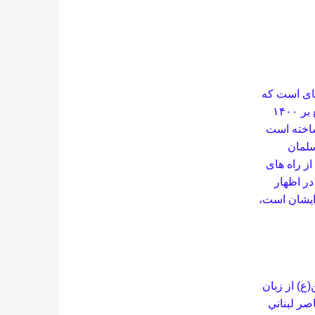
­ای است كه
از زمان حيات حضرت(ع) در صدر اسلام تا عصر حاضر كه بالغ بر ۱۴۰۰
ساخته است
سلمان
از راه های
در اظهار
 ايشان است،
(ع)
از زبان
ر لبناني