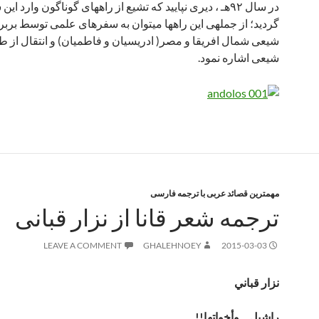
در سال ۹۲هـ ، دیری نپایید که تشیع از راه­های گوناگون وارد ا
گردید؛ از جمله­ی این راه­ها می­توان به سفرهای علمی توسط بربر
شیعی شمال افریقا و مصر( ادریسیان و فاطمیان) و انتقال از 
شیعی اشاره نمود.
مهمترین قصائد عربی با ترجمه فارسی
ترجمه شعر قانا از نزار قبانی
LEAVE A COMMENT
GHALEHNOEY
2015-03-03
نزار قباني
راشيل .. وأخواتها!!