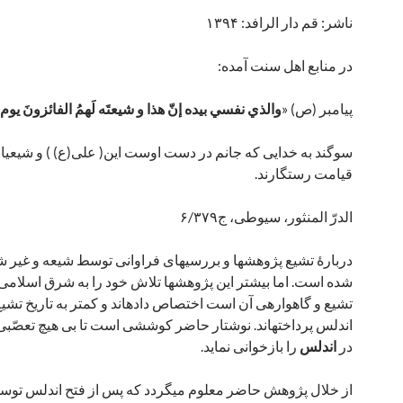
ناشر: قم دار الرافد: ۱۳۹۴
در منابع اهل سنت آمده:
پیامبر (ص) «
والذي نفسي بيده إنّ هذا و شيعتَه لَهمُ الفائزونَ يوم 
سوگند به خدایی که جانم در دست اوست این( علی(ع) ) و شیعیا
قیامت رستگارند.
الدرّ المنثور، سیوطی، ج۶/۳۷۹
دربارۀ تشیع پژوهش­ها و بررسی­های فراوانی توسط شیعه و غیر ش
شده است. اما بیشتر این پژوهش­ها تلاش خود را به شرق اسلام
تشیع و گاهواره­ی آن است اختصاص داده­اند و کمتر به تاریخ تشی
اندلس پرداخته­اند. نوشتار حاضر کوششی است تا بی هیچ تعصّبی 
در
اندلس
را بازخوانی نماید.
از خلال پژوهش حاضر معلوم می­گردد که پس از فتح اندلس تو