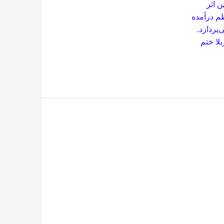
ن اثر
» به نظم درآمده
پردازد.
لا ختم