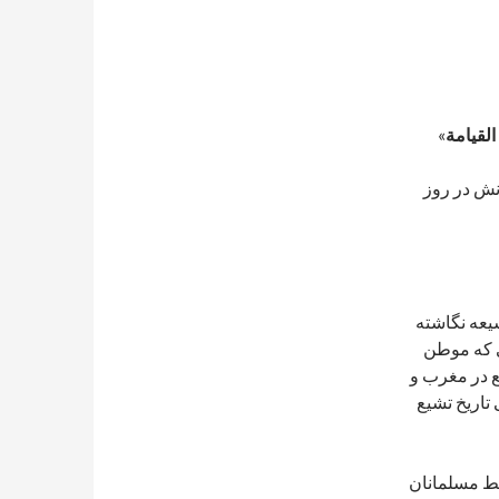
القيامة
»
نش در روز
یعه نگاشته
ی که موطن
ع در مغرب و
تاریخ تشیع
سط مسلمانان