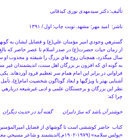
تألیف: دکتر سیدمهدی نوری کیذقانی
ناشر: امید مهر؛ مشهد. نوبت چاپ: اول / ۱۳۹۱
گستره­ي وجودي امير مؤمنان علي(ع) و فضايل ايشان به گونه
سال مي­گذرد، همچنان روح هاي بزرگ را شيفته و مجذوب او 
به گونه اي كه افزون بر بزرگان اهل سنت، انديشمندان غير م
فراواني در برابر اين امام همام سر تعظيم فرود آورده­اند.
یکی 
آشنایی بهتر با ویژگی­ها و ابعاد گوناگون شخصيت امام(ع)، تأمل 
نظر اين بزرگان و برجستگان علمی و ادبی غيرشيعه درباره­ي
چرا كه:
خوشتر آن باشد كه سرّ دلبران گفته آيد در حديث ديگران
كتاب حاضر کوششی است تا گوشه­اي از فضايل اميرالمؤمنين
«پولس سلامه»
(۱۹۰۲-۱۹۷۹م.)
انديشمند و شاعر مسيحي معاص