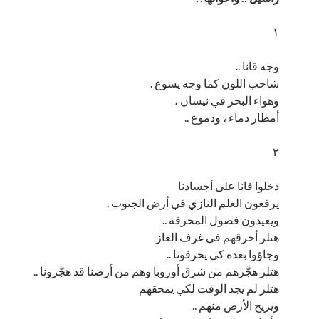
۱
وجه قانا ..
شاحب اللون كما وجه يسوع .
وهواء البحر في نيسان ،
أمطار دماء ، ودموع ..
۲
دخلوا قانا على أجسادنا
يرفعون العلم النازي في أرض الجنوب .
ويعيدون فصول المحرقة ..
هتلر أحرقهم في غرف الغاز
وجاؤوا بعده كي يحرقونا ..
هتلر هجَّرهم من شرق أوروبا وهم من أرضنا قد هجَّرونا ..
هتلر لم يجد الوقت لكي يمحقهم
ويريح الأرض منهم ..