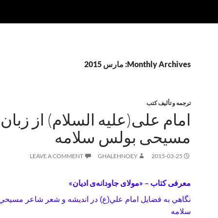
Monthly Archives: مارس 2015
ترجمه و تألیف کتب
امام علی(علیه السلام) از زبان
مسیحی بولس سلامه
LEAVE A COMMENT
GHALEHNOEY
2015-03-25
معرفی کتاب – «مولای جاودانه‌ی ادیان»
نگاهي به فضايل امام علي(ع) در انديشه و شعر
شاعر مسيحي: 
سلامه