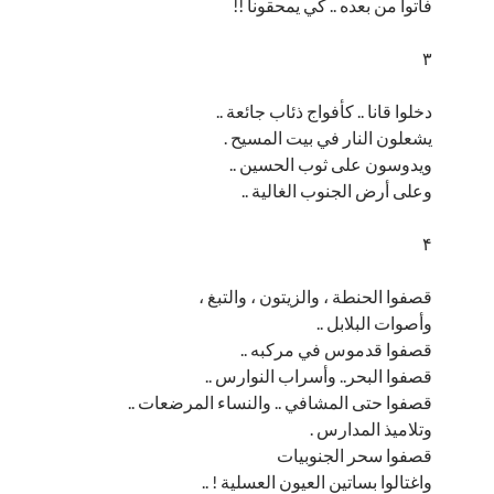
فأتوا من بعده .. كي يمحقونا !!
۳
دخلوا قانا .. كأفواج ذئاب جائعة ..
يشعلون النار في بيت المسيح .
ويدوسون على ثوب الحسين ..
وعلى أرض الجنوب الغالية ..
۴
قصفوا الحنطة ، والزيتون ، والتبغ ،
وأصوات البلابل ..
قصفوا قدموس في مركبه ..
قصفوا البحر.. وأسراب النوارس ..
قصفوا حتى المشافي .. والنساء المرضعات ..
وتلاميذ المدارس .
قصفوا سحر الجنوبيات
واغتالوا بساتين العيون العسلية ! ..