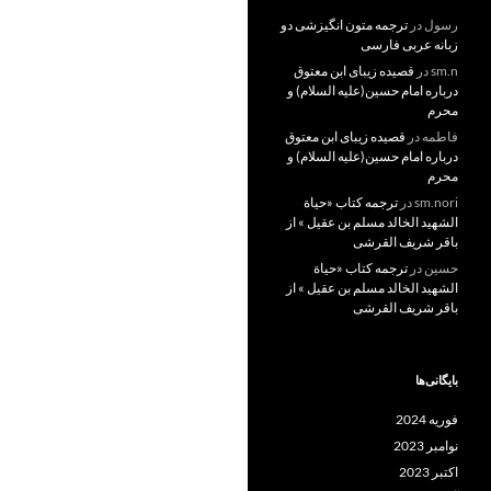
رسول
در
ترجمه متون انگیزشی دو
زبانه عربی فارسی
sm.n
در
قصیده زیبای ابن معتوق
درباره امام حسین(علیه السلام) و
محرم
فاطمه
در
قصیده زیبای ابن معتوق
درباره امام حسین(علیه السلام) و
محرم
sm.nori
در
ترجمه کتاب «حیاة
الشهید الخالد مسلم بن عقیل » از
باقر شریف القرشی
حسین
در
ترجمه کتاب «حیاة
الشهید الخالد مسلم بن عقیل » از
باقر شریف القرشی
بایگانی‌ها
فوریه 2024
نوامبر 2023
اکتبر 2023