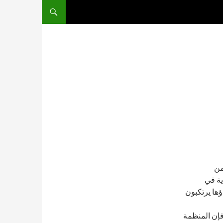
من
ية في
ها يرتكبون
 فإن المنظمة