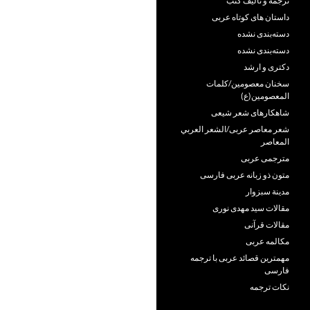
ترجمه و تألیف کتب
داستان های کوتاه عربی
دسته‌بندی نشده
دسته‌بندی نشده
دکتری و ارشد
سخنان معصومین/کلمات
المعصومین(ع)
شاهکارهای شعر شیعی
شعر معاصر عربی/الشعر العربي
المعاصر
مترجمی عربی
متون ذو زبانه عربی فارسی
مدينة سبزوار
مقالات سید مهدی نوری
مقالات قرآنی
مکالمه عربی
مهمترین قصائد عربی با ترجمه
فارسی
نکات ترجمه