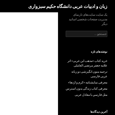
Search
زبان و ادبیات عربی دانشگاه حکیم سبزواری
Ski
یک سایت سایت‌های تارنمای
مدیریت صفحات شخصی اساتید
t
دیگر
conten
جستجو
برای:
نوشته‌های تازه
خرید کتاب «مذهب ابن عربی» اثر
علامه جعفر مرتضی العاملی
ترجمه متون انگیزشی دو زبانه
عربی فارسی
معرفی نمایشنامه «کرم و اژدها»
معرفی کتاب زندگی بدون استرس
مثل فارسي با معادل عربی
آخرین دیدگاه‌ها