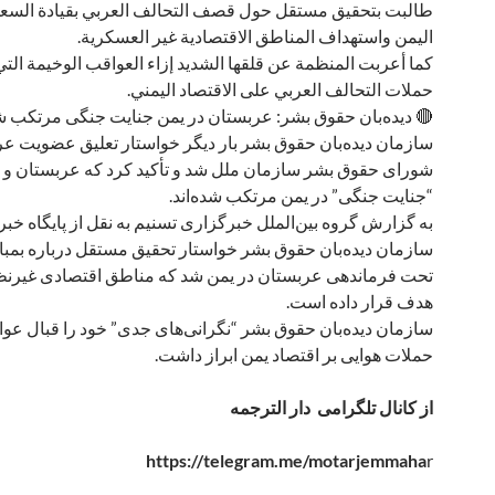
طالبت بتحقيق مستقل حول قصف التحالف العربي بقيادة السع
اليمن واستهداف المناطق الاقتصادية غير العسكرية.
كما أعربت المنظمة عن قلقها الشديد إزاء العواقب الوخيمة ال
حملات التحالف العربي على الاقتصاد اليمني.
🔴 دیده‌بان حقوق بشر: عربستان در یمن جنایت جنگی مرتکب 
سازمان دیده‌بان حقوق بشر بار دیگر خواستار تعلیق عضویت عر
شورای حقوق بشر سازمان ملل شد و تأکید کرد که عربستان و ه
“جنایت جنگی” در یمن مرتکب شده‌اند.
به گزارش گروه بین‌الملل خبرگزاری تسنیم به نقل از پایگاه خب
سازمان دیده‌بان حقوق بشر خواستار تحقیق مستقل درباره بمبار
تحت فرماندهی عربستان در یمن شد که مناطق اقتصادی غیرنظ
هدف قرار داده است.
سازمان دیده‌بان حقوق بشر “نگرانی‌های جدی” خود را قبال عوا
حملات هوایی بر اقتصاد یمن ابراز داشت.
از کانال تلگرامی دار الترجمه
https://telegram.me/motarjemmaha
r