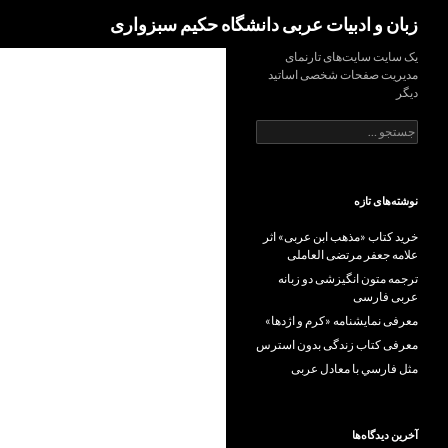
Search
زبان و ادبیات عربی دانشگاه حکیم سبزواری
Ski
یک سایت سایت‌های تارنمای
مدیریت صفحات شخصی اساتید
t
دیگر
conten
جستجو
برای:
نوشته‌های تازه
خرید کتاب «مذهب ابن عربی» اثر
علامه جعفر مرتضی العاملی
ترجمه متون انگیزشی دو زبانه
عربی فارسی
معرفی نمایشنامه «کرم و اژدها»
معرفی کتاب زندگی بدون استرس
مثل فارسي با معادل عربی
آخرین دیدگاه‌ها