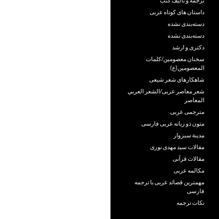
ترجمه و تألیف کتب
داستان های کوتاه عربی
دسته‌بندی نشده
دسته‌بندی نشده
دکتری و ارشد
سخنان معصومین/کلمات
المعصومین(ع)
شاهکارهای شعر شیعی
شعر معاصر عربی/الشعر العربي
المعاصر
مترجمی عربی
متون ذو زبانه عربی فارسی
مدينة سبزوار
مقالات سید مهدی نوری
مقالات قرآنی
مکالمه عربی
مهمترین قصائد عربی با ترجمه
فارسی
نکات ترجمه